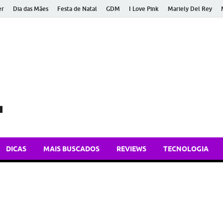
er
Dia das Mães
Festa de Natal
GDM
I Love Pink
Mariely Del Rey
Bem Atual
Dicas de tecnologia, apps e atualidades para você ficar bem inform
DICAS
MAIS BUSCADOS
REVIEWS
TECNOLOGIA