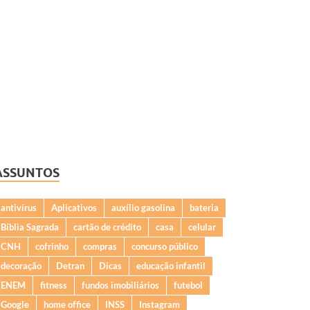
ASSUNTOS
antivírus
Aplicativos
auxílio gasolina
bateria
Bíblia Sagrada
cartão de crédito
casa
celular
CNH
cofrinho
compras
concurso público
decoração
Detran
Dicas
educação infantil
ENEM
fitness
fundos imobiliários
futebol
Google
home office
INSS
Instagram