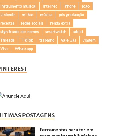
instrumento musical
internet
iPhone
jogo
LinkedIn
milhas
música
pós graduação
receitas
redes sociais
renda extra
significado dos nomes
smartwatch
tablet
Threads
TikTok
trabalho
Vale Gás
viagem
Vivo
Whatsapp
PINTEREST
ÚLTIMAS POSTAGENS
Ferramentas para ter em
casa: monte um kit básico e