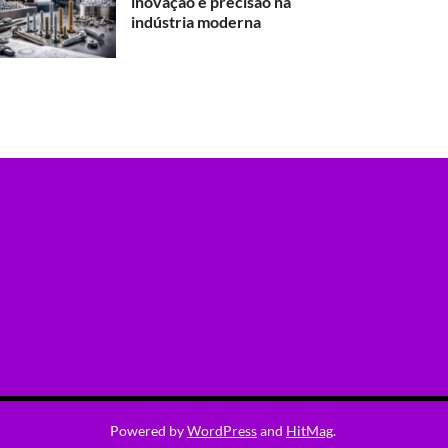
inovação e precisão na
indústria moderna
Powered by
WordPress
and
HitMag
.