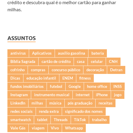
crédito e descubra qual é o melhor cartão para ganhar
milhas.
ASSUNTOS
antivírus
Aplicativos
auxílio gasolina
bateria
Bíblia Sagrada
cartão de crédito
casa
celular
CNH
cofrinho
compras
concurso público
decoração
Detran
Dicas
educação infantil
ENEM
fitness
fundos imobiliários
futebol
Google
home office
INSS
Instagram
instrumento musical
internet
iPhone
jogo
LinkedIn
milhas
música
pós graduação
receitas
redes sociais
renda extra
significado dos nomes
smartwatch
tablet
Threads
TikTok
trabalho
Vale Gás
viagem
Vivo
Whatsapp