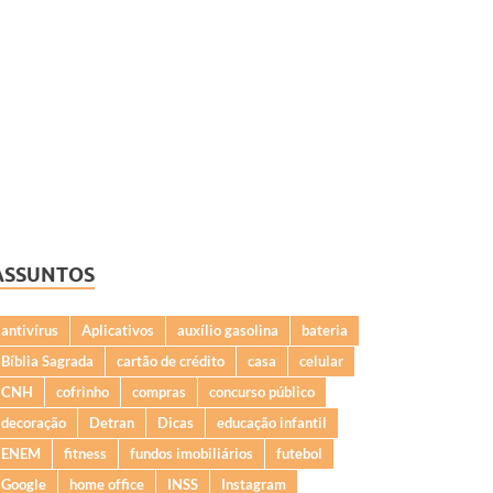
ASSUNTOS
antivírus
Aplicativos
auxílio gasolina
bateria
Bíblia Sagrada
cartão de crédito
casa
celular
CNH
cofrinho
compras
concurso público
decoração
Detran
Dicas
educação infantil
ENEM
fitness
fundos imobiliários
futebol
Google
home office
INSS
Instagram