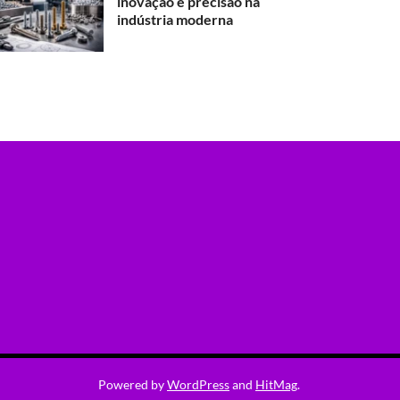
inovação e precisão na
indústria moderna
Powered by
WordPress
and
HitMag
.