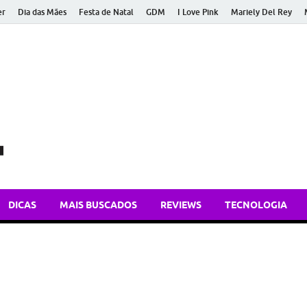
er
Dia das Mães
Festa de Natal
GDM
I Love Pink
Mariely Del Rey
Bem Atual
Dicas de tecnologia, apps e atualidades para você ficar bem inform
DICAS
MAIS BUSCADOS
REVIEWS
TECNOLOGIA