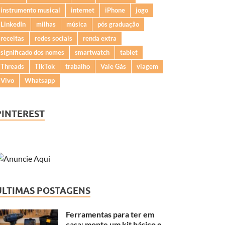
instrumento musical
internet
iPhone
jogo
LinkedIn
milhas
música
pós graduação
receitas
redes sociais
renda extra
significado dos nomes
smartwatch
tablet
Threads
TikTok
trabalho
Vale Gás
viagem
Vivo
Whatsapp
PINTEREST
ÚLTIMAS POSTAGENS
Ferramentas para ter em
casa: monte um kit básico e