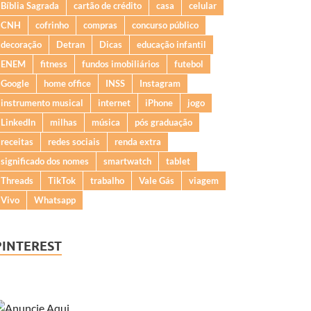
Bíblia Sagrada
cartão de crédito
casa
celular
CNH
cofrinho
compras
concurso público
decoração
Detran
Dicas
educação infantil
ENEM
fitness
fundos imobiliários
futebol
Google
home office
INSS
Instagram
instrumento musical
internet
iPhone
jogo
LinkedIn
milhas
música
pós graduação
receitas
redes sociais
renda extra
significado dos nomes
smartwatch
tablet
Threads
TikTok
trabalho
Vale Gás
viagem
Vivo
Whatsapp
PINTEREST