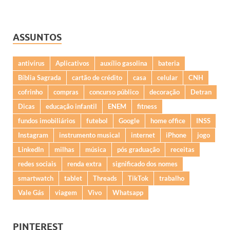
ASSUNTOS
antivírus
Aplicativos
auxílio gasolina
bateria
Bíblia Sagrada
cartão de crédito
casa
celular
CNH
cofrinho
compras
concurso público
decoração
Detran
Dicas
educação infantil
ENEM
fitness
fundos imobiliários
futebol
Google
home office
INSS
Instagram
instrumento musical
internet
iPhone
jogo
LinkedIn
milhas
música
pós graduação
receitas
redes sociais
renda extra
significado dos nomes
smartwatch
tablet
Threads
TikTok
trabalho
Vale Gás
viagem
Vivo
Whatsapp
PINTEREST