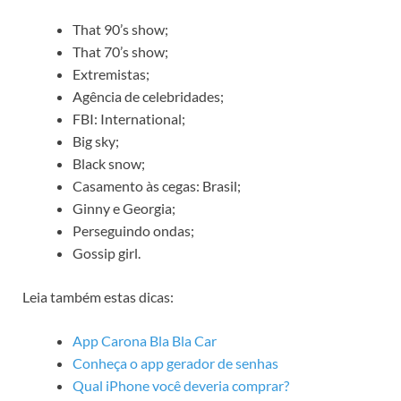
That 90’s show;
That 70’s show;
Extremistas;
Agência de celebridades;
FBI: International;
Big sky;
Black snow;
Casamento às cegas: Brasil;
Ginny e Georgia;
Perseguindo ondas;
Gossip girl.
Leia também estas dicas:
App Carona Bla Bla Car
Conheça o app gerador de senhas
Qual iPhone você deveria comprar?