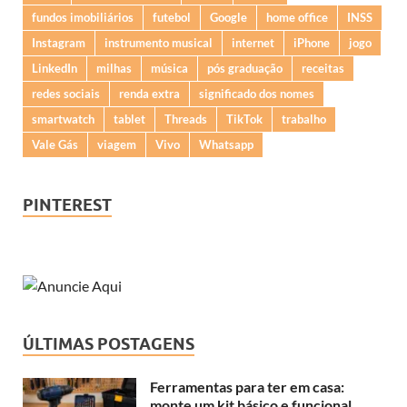
fundos imobiliários
futebol
Google
home office
INSS
Instagram
instrumento musical
internet
iPhone
jogo
LinkedIn
milhas
música
pós graduação
receitas
redes sociais
renda extra
significado dos nomes
smartwatch
tablet
Threads
TikTok
trabalho
Vale Gás
viagem
Vivo
Whatsapp
PINTEREST
ÚLTIMAS POSTAGENS
Ferramentas para ter em casa:
monte um kit básico e funcional