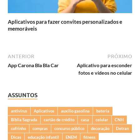
Aplicativos para fazer convites personalizados e
memoráveis
ANTERIOR
PRÓXIMO
App Carona Bla Bla Car
Aplicativo para esconder
fotos e vídeos no celular
ASSUNTOS
antivírus
Aplicativos
auxílio gasolina
bateria
Bíblia Sagrada
cartão de crédito
casa
celular
CNH
cofrinho
compras
concurso público
decoração
Detran
Dicas
educação infantil
ENEM
fitness