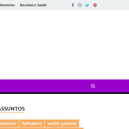
Memories
Receitas e Saúde
ado
ASSUNTOS
antivírus
Aplicativos
auxílio gasolina