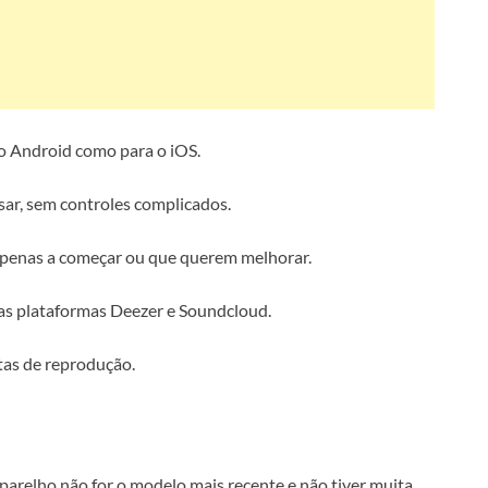
 o Android como para o iOS.
usar, sem controles complicados.
o apenas a começar ou que querem melhorar.
as plataformas Deezer e Soundcloud.
stas de reprodução.
 aparelho não for o modelo mais recente e não tiver muita