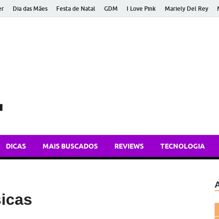
er
Dia das Mães
Festa de Natal
GDM
I Love Pink
Mariely Del Rey
Bem Atual
Dicas de tecnologia, apps e atualidades para você ficar bem inform
DICAS
MAIS BUSCADOS
REVIEWS
TECNOLOGIA
icas