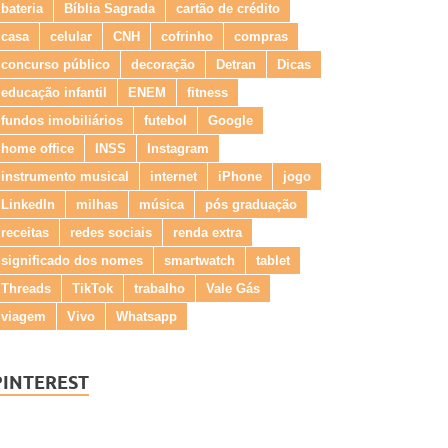
bateria
Bíblia Sagrada
cartão de crédito
casa
celular
CNH
cofrinho
compras
concurso público
decoração
Detran
Dicas
educação infantil
ENEM
fitness
fundos imobiliários
futebol
Google
home office
INSS
Instagram
instrumento musical
internet
iPhone
jogo
LinkedIn
milhas
música
pós graduação
receitas
redes sociais
renda extra
significado dos nomes
smartwatch
tablet
Threads
TikTok
trabalho
Vale Gás
viagem
Vivo
Whatsapp
PINTEREST