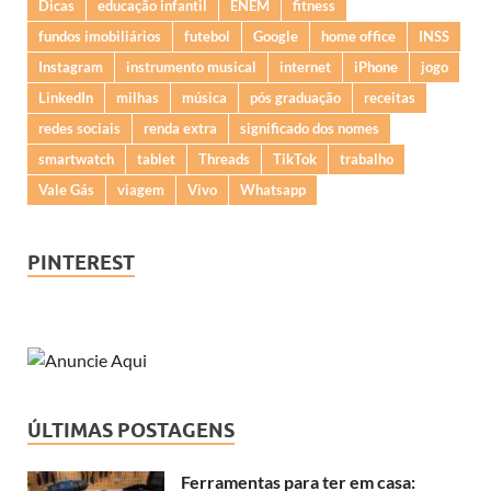
Dicas
educação infantil
ENEM
fitness
fundos imobiliários
futebol
Google
home office
INSS
Instagram
instrumento musical
internet
iPhone
jogo
LinkedIn
milhas
música
pós graduação
receitas
redes sociais
renda extra
significado dos nomes
smartwatch
tablet
Threads
TikTok
trabalho
Vale Gás
viagem
Vivo
Whatsapp
PINTEREST
ÚLTIMAS POSTAGENS
Ferramentas para ter em casa: