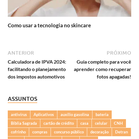
Como usar a tecnologia no skincare
ANTERIOR
PRÓXIMO
Calculadora de IPVA 2024:
Guia completo para você
facilitando o planejamento
aprender como recuperar
dos impostos automotivos
fotos apagadas!
ASSUNTOS
antivírus
Aplicativos
auxílio gasolina
bateria
Bíblia Sagrada
cartão de crédito
casa
celular
CNH
cofrinho
compras
concurso público
decoração
Detran