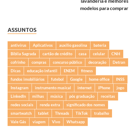
lavanderia e melhores
modelos para comprar
ASSUNTOS
antivírus
Aplicativos
auxílio gasolina
bateria
Bíblia Sagrada
cartão de crédito
casa
celular
CNH
cofrinho
compras
concurso público
decoração
Detran
Dicas
educação infantil
ENEM
fitness
fundos imobiliários
futebol
Google
home office
INSS
Instagram
instrumento musical
internet
iPhone
jogo
LinkedIn
milhas
música
pós graduação
receitas
redes sociais
renda extra
significado dos nomes
smartwatch
tablet
Threads
TikTok
trabalho
Vale Gás
viagem
Vivo
Whatsapp