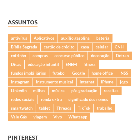
ASSUNTOS
antivírus
Aplicativos
auxílio gasolina
bateria
Bíblia Sagrada
cartão de crédito
casa
celular
CNH
cofrinho
compras
concurso público
decoração
Detran
Dicas
educação infantil
ENEM
fitness
fundos imobiliários
futebol
Google
home office
INSS
Instagram
instrumento musical
internet
iPhone
jogo
LinkedIn
milhas
música
pós graduação
receitas
redes sociais
renda extra
significado dos nomes
smartwatch
tablet
Threads
TikTok
trabalho
Vale Gás
viagem
Vivo
Whatsapp
PINTEREST