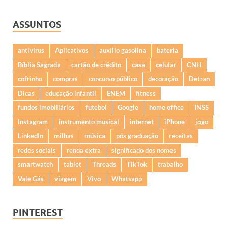
ASSUNTOS
antivírus
Aplicativos
auxílio gasolina
bateria
Bíblia Sagrada
cartão de crédito
casa
celular
CNH
cofrinho
compras
concurso público
decoração
Detran
Dicas
educação infantil
ENEM
fitness
fundos imobiliários
futebol
Google
home office
INSS
Instagram
instrumento musical
internet
iPhone
jogo
LinkedIn
milhas
música
pós graduação
receitas
redes sociais
renda extra
significado dos nomes
smartwatch
tablet
Threads
TikTok
trabalho
Vale Gás
viagem
Vivo
Whatsapp
PINTEREST