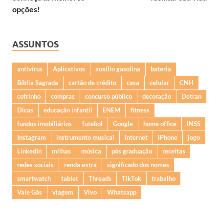
opções!
ASSUNTOS
antivírus
Aplicativos
auxílio gasolina
bateria
Bíblia Sagrada
cartão de crédito
casa
celular
CNH
cofrinho
compras
concurso público
decoração
Detran
Dicas
educação infantil
ENEM
fitness
fundos imobiliários
futebol
Google
home office
INSS
Instagram
instrumento musical
internet
iPhone
jogo
LinkedIn
milhas
música
pós graduação
receitas
redes sociais
renda extra
significado dos nomes
smartwatch
tablet
Threads
TikTok
trabalho
Vale Gás
viagem
Vivo
Whatsapp