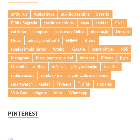
antivírus
Aplicativos
auxílio gasolina
bateria
Bíblia Sagrada
cartão de crédito
casa
celular
CNH
cofrinho
compras
concurso público
decoração
Detran
Dicas
educação infantil
ENEM
fitness
fundos imobiliários
futebol
Google
home office
INSS
Instagram
instrumento musical
internet
iPhone
jogo
LinkedIn
milhas
música
pós graduação
receitas
redes sociais
renda extra
significado dos nomes
smartwatch
tablet
Threads
TikTok
trabalho
Vale Gás
viagem
Vivo
Whatsapp
PINTEREST