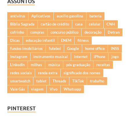
ASSUNTOS
antivírus
Aplicativos
auxílio gasolina
bateria
Bíblia Sagrada
cartão de crédito
casa
celular
CNH
cofrinho
compras
concurso público
decoração
Detran
Dicas
educação infantil
ENEM
fitness
fundos imobiliários
futebol
Google
home office
INSS
Instagram
instrumento musical
internet
iPhone
jogo
LinkedIn
milhas
música
pós graduação
receitas
redes sociais
renda extra
significado dos nomes
smartwatch
tablet
Threads
TikTok
trabalho
Vale Gás
viagem
Vivo
Whatsapp
PINTEREST