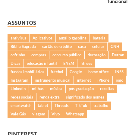
funcional
ASSUNTOS
antivírus
Aplicativos
auxílio gasolina
bateria
Bíblia Sagrada
cartão de crédito
casa
celular
CNH
cofrinho
compras
concurso público
decoração
Detran
Dicas
educação infantil
ENEM
fitness
fundos imobiliários
futebol
Google
home office
INSS
Instagram
instrumento musical
internet
iPhone
jogo
LinkedIn
milhas
música
pós graduação
receitas
redes sociais
renda extra
significado dos nomes
smartwatch
tablet
Threads
TikTok
trabalho
Vale Gás
viagem
Vivo
Whatsapp
PINTEREST