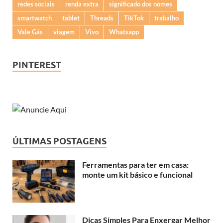
redes sociais
renda extra
significado dos nomes
smartwatch
tablet
Threads
TikTok
trabalho
Vale Gás
viagem
Vivo
Whatsapp
PINTEREST
ÚLTIMAS POSTAGENS
Ferramentas para ter em casa:
monte um kit básico e funcional
Dicas Simples Para Enxergar Melhor