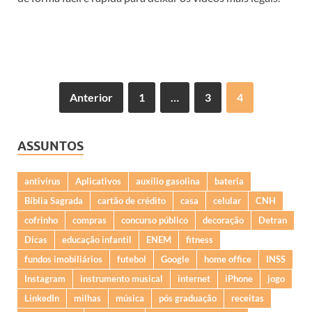
Anterior
1
…
3
4
ASSUNTOS
antivírus
Aplicativos
auxílio gasolina
bateria
Bíblia Sagrada
cartão de crédito
casa
celular
CNH
cofrinho
compras
concurso público
decoração
Detran
Dicas
educação infantil
ENEM
fitness
fundos imobiliários
futebol
Google
home office
INSS
Instagram
instrumento musical
internet
iPhone
jogo
LinkedIn
milhas
música
pós graduação
receitas