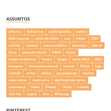
ASSUNTOS
antivírus
Aplicativos
auxílio gasolina
bateria
Bíblia Sagrada
cartão de crédito
casa
celular
CNH
cofrinho
compras
concurso público
decoração
Detran
Dicas
educação infantil
ENEM
fitness
fundos imobiliários
futebol
Google
home office
INSS
Instagram
instrumento musical
internet
iPhone
jogo
LinkedIn
milhas
música
pós graduação
receitas
redes sociais
renda extra
significado dos nomes
smartwatch
tablet
Threads
TikTok
trabalho
Vale Gás
viagem
Vivo
Whatsapp
PINTEREST