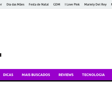
er
Dia das Mães
Festa de Natal
GDM
I Love Pink
Mariely Del Rey
Bem Atual
Dicas de tecnologia, apps e atualidades para você ficar bem inform
DICAS
MAIS BUSCADOS
REVIEWS
TECNOLOGIA