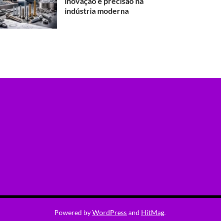
inovação e precisão na
indústria moderna
Powered by
WordPress
and
HitMag
.