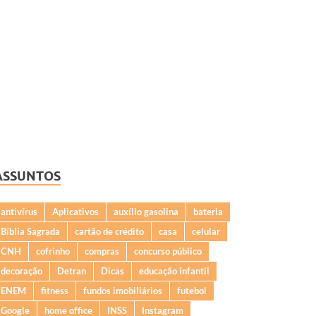
ASSUNTOS
antivírus
Aplicativos
auxílio gasolina
bateria
Bíblia Sagrada
cartão de crédito
casa
celular
CNH
cofrinho
compras
concurso público
decoração
Detran
Dicas
educação infantil
ENEM
fitness
fundos imobiliários
futebol
Google
home office
INSS
Instagram