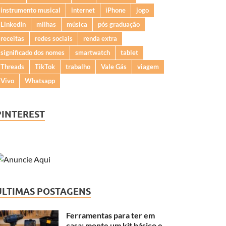
instrumento musical
internet
iPhone
jogo
LinkedIn
milhas
música
pós graduação
receitas
redes sociais
renda extra
significado dos nomes
smartwatch
tablet
Threads
TikTok
trabalho
Vale Gás
viagem
Vivo
Whatsapp
PINTEREST
ÚLTIMAS POSTAGENS
Ferramentas para ter em
casa: monte um kit básico e