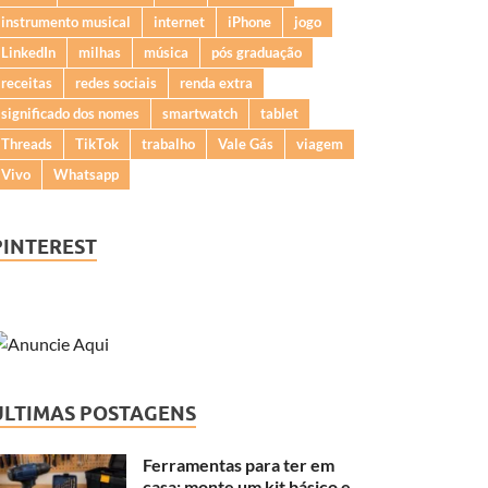
instrumento musical
internet
iPhone
jogo
LinkedIn
milhas
música
pós graduação
receitas
redes sociais
renda extra
significado dos nomes
smartwatch
tablet
Threads
TikTok
trabalho
Vale Gás
viagem
Vivo
Whatsapp
PINTEREST
ÚLTIMAS POSTAGENS
Ferramentas para ter em
casa: monte um kit básico e