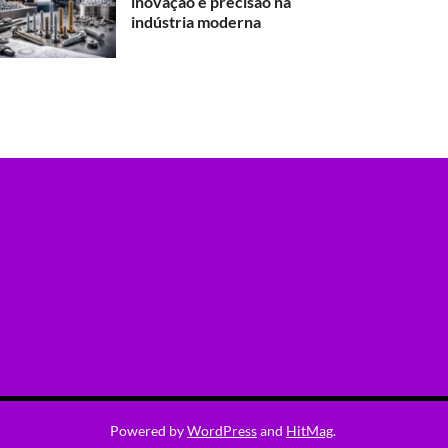
inovação e precisão na
indústria moderna
Powered by
WordPress
and
HitMag
.