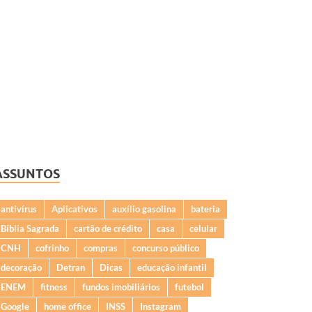
ASSUNTOS
antivírus
Aplicativos
auxílio gasolina
bateria
Bíblia Sagrada
cartão de crédito
casa
celular
CNH
cofrinho
compras
concurso público
decoração
Detran
Dicas
educação infantil
ENEM
fitness
fundos imobiliários
futebol
Google
home office
INSS
Instagram