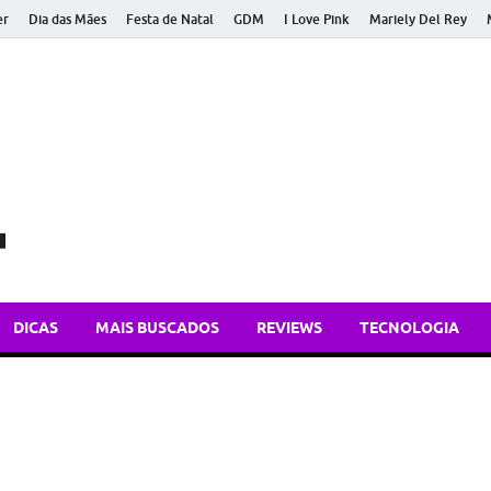
er
Dia das Mães
Festa de Natal
GDM
I Love Pink
Mariely Del Rey
Bem Atual
Dicas de tecnologia, apps e atualidades para você ficar bem inform
DICAS
MAIS BUSCADOS
REVIEWS
TECNOLOGIA