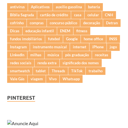
antivírus
Aplicativos
auxílio gasolina
bateria
Bíblia Sagrada
cartão de crédito
casa
celular
CNH
cofrinho
compras
concurso público
decoração
Detran
Dicas
educação infantil
ENEM
fitness
fundos imobiliários
futebol
Google
home office
INSS
Instagram
instrumento musical
internet
iPhone
jogo
LinkedIn
milhas
música
pós graduação
receitas
redes sociais
renda extra
significado dos nomes
smartwatch
tablet
Threads
TikTok
trabalho
Vale Gás
viagem
Vivo
Whatsapp
PINTEREST