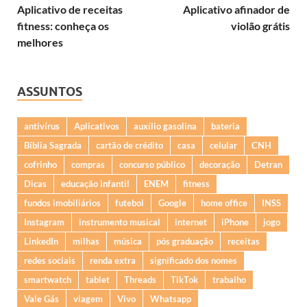
Aplicativo de receitas
Aplicativo afinador de
fitness: conheça os
violão grátis
melhores
ASSUNTOS
antivírus
Aplicativos
auxílio gasolina
bateria
Bíblia Sagrada
cartão de crédito
casa
celular
CNH
cofrinho
compras
concurso público
decoração
Detran
Dicas
educação infantil
ENEM
fitness
fundos imobiliários
futebol
Google
home office
INSS
Instagram
instrumento musical
internet
iPhone
jogo
LinkedIn
milhas
música
pós graduação
receitas
redes sociais
renda extra
significado dos nomes
smartwatch
tablet
Threads
TikTok
trabalho
Vale Gás
viagem
Vivo
Whatsapp