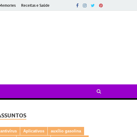
Memories
Receitas e Saúde
ado
ASSUNTOS
antivírus
Aplicativos
auxílio gasolina