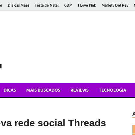
er
Dia das Mães
Festa de Natal
GDM
I Love Pink
Mariely Del Rey
Bem Atual
Dicas de tecnologia, apps e atualidades para você ficar bem inform
DICAS
MAIS BUSCADOS
REVIEWS
TECNOLOGIA
va rede social Threads