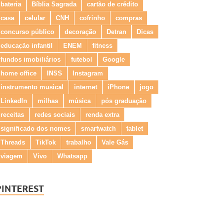
bateria
Bíblia Sagrada
cartão de crédito
casa
celular
CNH
cofrinho
compras
concurso público
decoração
Detran
Dicas
educação infantil
ENEM
fitness
fundos imobiliários
futebol
Google
home office
INSS
Instagram
instrumento musical
internet
iPhone
jogo
LinkedIn
milhas
música
pós graduação
receitas
redes sociais
renda extra
significado dos nomes
smartwatch
tablet
Threads
TikTok
trabalho
Vale Gás
viagem
Vivo
Whatsapp
PINTEREST